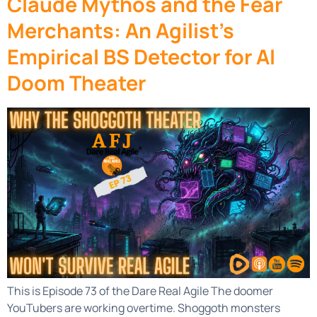
Claude Mythos and the Fear
Merchants: An Agilist’s
Empirical BS Detector for AI
Doom Theater
This is Episode 73 of the Dare Real Agile The doomer
YouTubers are working overtime. Shoggoth monsters