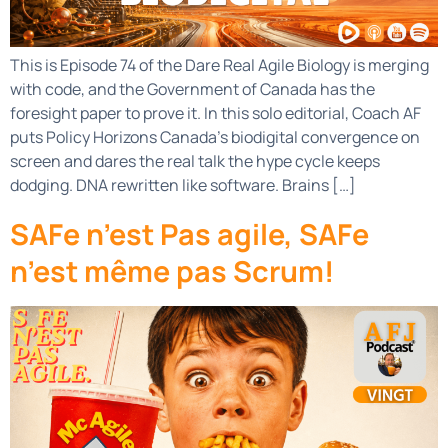
This is Episode 74 of the Dare Real Agile Biology is merging
with code, and the Government of Canada has the
foresight paper to prove it. In this solo editorial, Coach AF
puts Policy Horizons Canada’s biodigital convergence on
screen and dares the real talk the hype cycle keeps
dodging. DNA rewritten like software. Brains […]
SAFe n’est Pas agile, SAFe
n’est même pas Scrum!