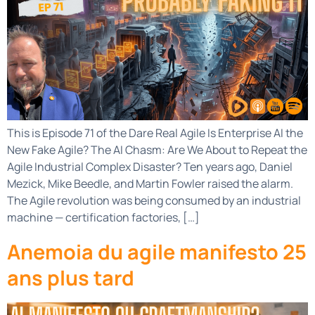
This is Episode 71 of the Dare Real Agile Is Enterprise AI the
New Fake Agile? The AI Chasm: Are We About to Repeat the
Agile Industrial Complex Disaster? Ten years ago, Daniel
Mezick, Mike Beedle, and Martin Fowler raised the alarm.
The Agile revolution was being consumed by an industrial
machine — certification factories, […]
Anemoia du agile manifesto 25
ans plus tard