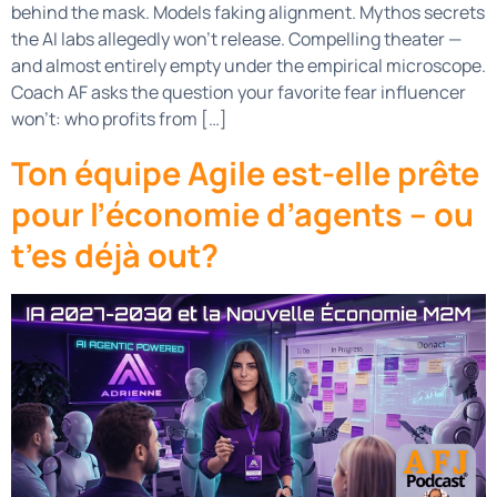
behind the mask. Models faking alignment. Mythos secrets
the AI labs allegedly won’t release. Compelling theater —
and almost entirely empty under the empirical microscope.
Coach AF asks the question your favorite fear influencer
won’t: who profits from […]
Ton équipe Agile est-elle prête
pour l’économie d’agents – ou
t’es déjà out?