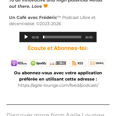
To all innovative and High potential Minds
out there. Love
Un Café avec Frédéric
™ Podcast Libre et
décentralisé. ©2023-2026
Audio
00:00
50:00
Player
Écoute et Abonnes-toi:
Ou abonnez-vous avec votre application
préférée en utilisant cette adresse :
https://agile-lounge.com/feed/podcast/
Discover more from Agile Lounge