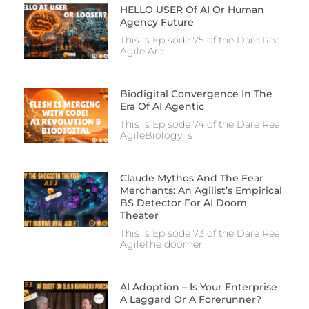
HELLO USER Of AI Or Human
Agency Future
This is Episode 75 of the Dare Real
Agile Are
Biodigital Convergence In The
Era Of AI Agentic
This is Episode 74 of the Dare Real
AgileBiology is
Claude Mythos And The Fear
Merchants: An Agilist’s Empirical
BS Detector For AI Doom
Theater
This is Episode 73 of the Dare Real
AgileThe doomer
AI Adoption – Is Your Enterprise
A Laggard Or A Forerunner?