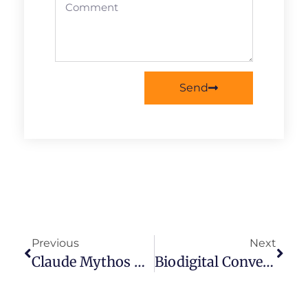
Send
Previous
Next
Claude Mythos And The Fear Merchants: An Agilist’s Empirical BS Detector For AI Doom Theater
Biodigital Convergence In The Era Of AI Agentic