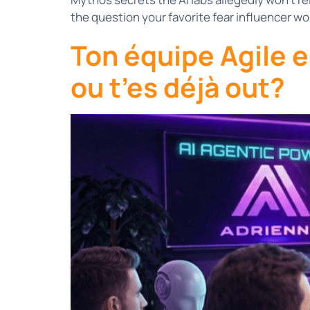
the question your favorite fear influencer wo
Ton équipe Agile e
ou t’es déjà out?