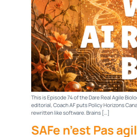
This is Episode 74 of the Dare Real Agile Bio
editorial, Coach AF puts Policy Horizons Can
rewritten like software. Brains […]
SAFe n’est Pas ag