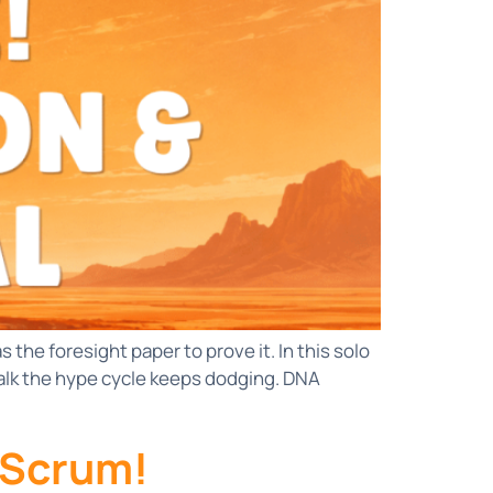
the foresight paper to prove it. In this solo
talk the hype cycle keeps dodging. DNA
 Scrum!