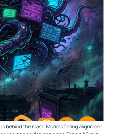
rs behind the mask. Models faking alignment.
der the empirical microscope. Coach AF asks