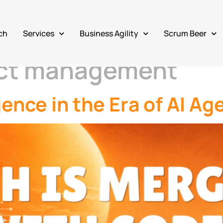
ch
Services
Business Agility
Scrum Beer
ject management
ence in the Era of AI Ag