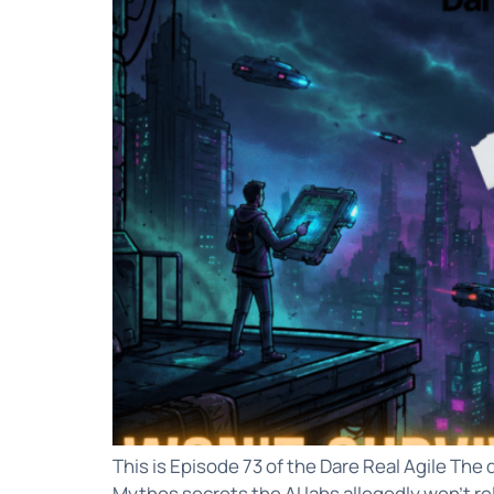
This is Episode 73 of the Dare Real Agile T
Mythos secrets the AI labs allegedly won’t r