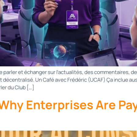
 parler et échanger sur l’actualités, des commentaires, des s
et décentralisé. Un Café avec Frédéric (UCAF) Ça inclue au
rler du Club […]
Why Enterprises Are Payi