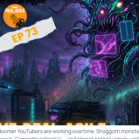
he doomer YouTubers are working overtime. Shoggoth monste
elease. Compelling theater — and almost entirely empty un