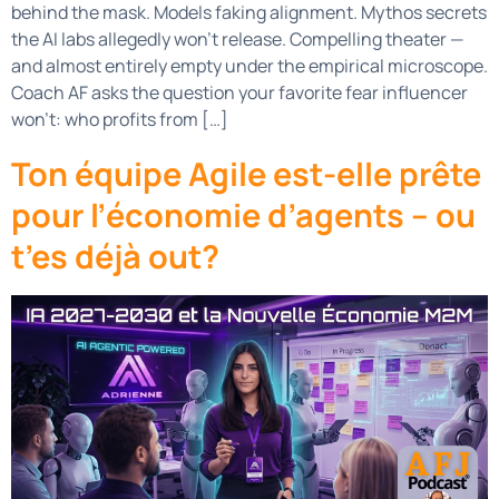
behind the mask. Models faking alignment. Mythos secrets
the AI labs allegedly won’t release. Compelling theater —
and almost entirely empty under the empirical microscope.
Coach AF asks the question your favorite fear influencer
won’t: who profits from […]
Ton équipe Agile est-elle prête
pour l’économie d’agents – ou
t’es déjà out?