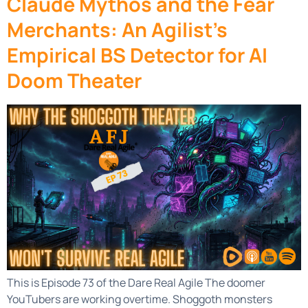
Claude Mythos and the Fear
Merchants: An Agilist’s
Empirical BS Detector for AI
Doom Theater
This is Episode 73 of the Dare Real Agile The doomer
YouTubers are working overtime. Shoggoth monsters