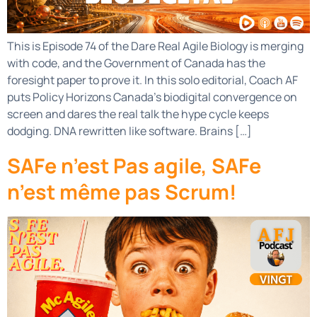
This is Episode 74 of the Dare Real Agile Biology is merging
with code, and the Government of Canada has the
foresight paper to prove it. In this solo editorial, Coach AF
puts Policy Horizons Canada’s biodigital convergence on
screen and dares the real talk the hype cycle keeps
dodging. DNA rewritten like software. Brains […]
SAFe n’est Pas agile, SAFe
n’est même pas Scrum!