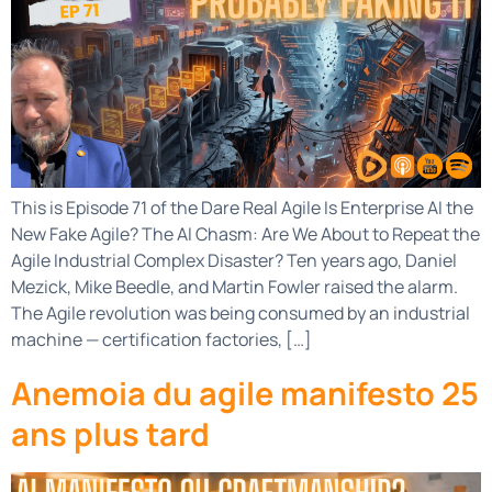
This is Episode 71 of the Dare Real Agile Is Enterprise AI the
New Fake Agile? The AI Chasm: Are We About to Repeat the
Agile Industrial Complex Disaster? Ten years ago, Daniel
Mezick, Mike Beedle, and Martin Fowler raised the alarm.
The Agile revolution was being consumed by an industrial
machine — certification factories, […]
Anemoia du agile manifesto 25
ans plus tard