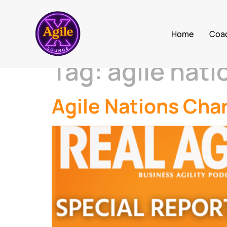
Home
Coa
Tag:
agile nati
Agile Nations Chart