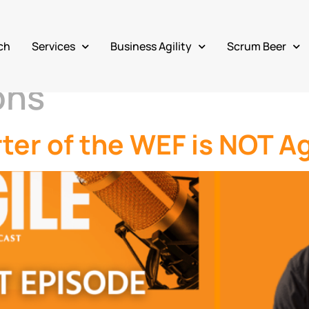
ch
Services
Business Agility
Scrum Beer
ons
er of the WEF is NOT Agi