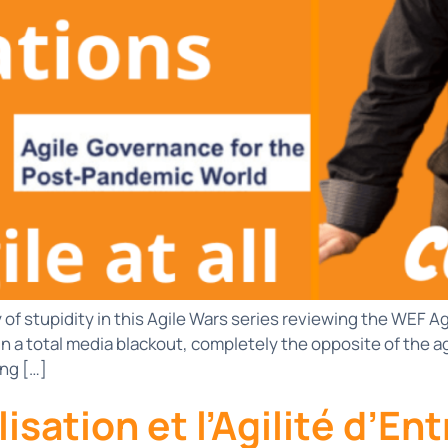
 of stupidity in this Agile Wars series reviewing the WEF A
in a total media blackout, completely the opposite of the ag
ng […]
isation et l’Agilité d’En