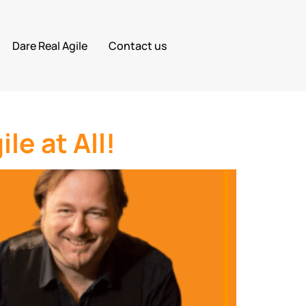
Dare Real Agile
Contact us
le at All!