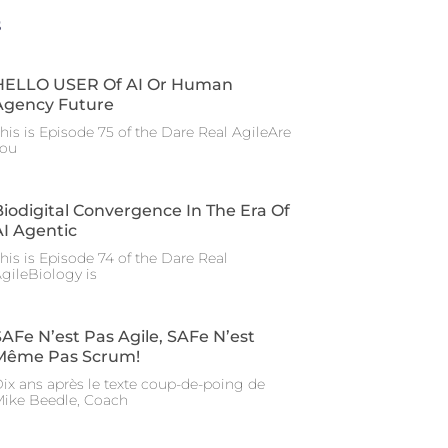
s
HELLO USER Of AI Or Human
Agency Future
his is Episode 75 of the Dare Real AgileAre
you
Biodigital Convergence In The Era Of
AI Agentic
his is Episode 74 of the Dare Real
gileBiology is
SAFe N’est Pas Agile, SAFe N’est
Même Pas Scrum!
ix ans après le texte coup-de-poing de
ike Beedle, Coach