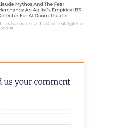
Claude Mythos And The Fear
Merchants: An Agilist’s Empirical BS
Detector For AI Doom Theater
his is Episode 73 of the Dare Real AgileThe
doomer
d us your comment