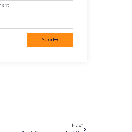
Send
Next