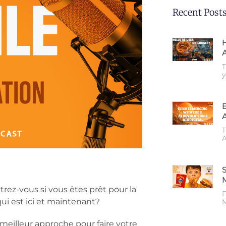
Recent Post
T
T
A
z-vous si vous êtes prêt pour la
D
ui est ici et maintenant?
M
meilleur approche pour faire votre