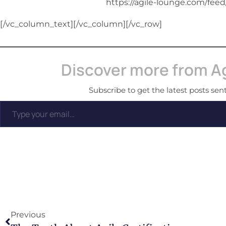
https://agile-lounge.com/feed
[/vc_column_text][/vc_column][/vc_row]
Discover more from A
Subscribe to get the latest posts sent
Previous