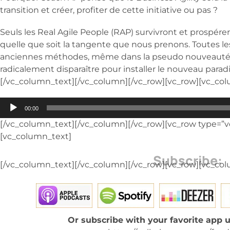
transition et créer, profiter de cette initiative ou pas ?
Seuls les Real Agile People (RAP) survivront et prospére
quelle que soit la tangente que nous prenons. Toutes les
anciennes méthodes, même dans la pseudo nouveauté d
radicalement disparaître pour installer le nouveau parad
[/vc_column_text][/vc_column][/vc_row][vc_row][vc_co
Audio
00:00
Player
[/vc_column_text][/vc_column][/vc_row][vc_row type=”v
[vc_column_text]
Subscribe:
[/vc_column_text][/vc_column][/vc_row][vc_row][vc_col
Or subscribe with your favorite app u