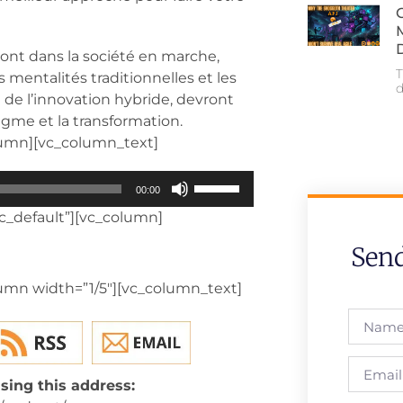
ront dans la société en marche,
T
 mentalités traditionnelles et les
e l’innovation hybride, devront
igme et la transformation.
lumn][vc_column_text]
Use
00:00
Up/Down
c_default”][vc_column]
Arrow
keys
Sen
to
umn width=”1/5″][vc_column_text]
increase
or
decrease
volume.
sing this address: