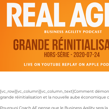
[vc_row][vc_column][vc_column_text]Comment démontre
grande réinitialisation et la nouvelle aube économique q
Pourquoi Coach AF pense que le Business Agility sera la 