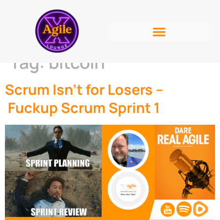
Tag:
bitcoin
Scrum Isn’t for Losers –
Fuckup Scrum Sprint 1