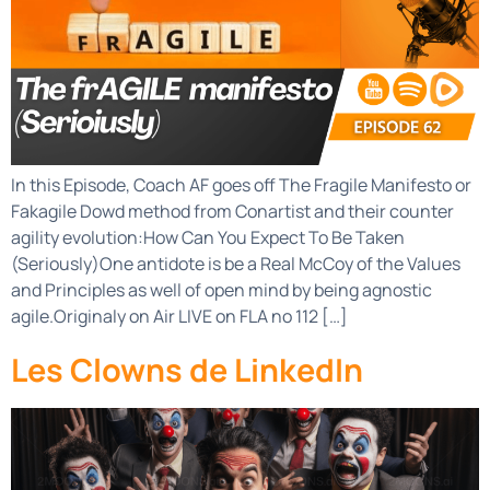
In this Episode, Coach AF goes off The Fragile Manifesto or
Fakagile Dowd method from Conartist and their counter
agility evolution:How Can You Expect To Be Taken
(Seriously)One antidote is be a Real McCoy of the Values
and Principles as well of open mind by being agnostic
agile.Originaly on Air LIVE on FLA no 112 […]
Les Clowns de LinkedIn