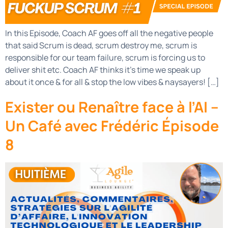
In this Episode, Coach AF goes off all the negative people
that said Scrum is dead, scrum destroy me, scrum is
responsible for our team failure, scrum is forcing us to
deliver shit etc. Coach AF thinks it’s time we speak up
about it once & for all & stop the low vibes & naysayers! […]
Exister ou Renaître face à l’AI –
Un Café avec Frédéric Épisode
8