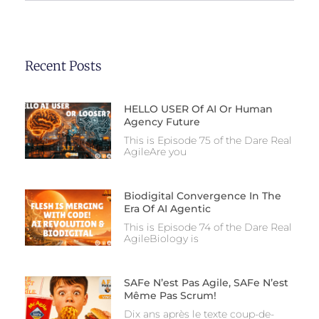
Recent Posts
HELLO USER Of AI Or Human
Agency Future
This is Episode 75 of the Dare Real
AgileAre you
Biodigital Convergence In The
Era Of AI Agentic
This is Episode 74 of the Dare Real
AgileBiology is
SAFe N’est Pas Agile, SAFe N’est
Même Pas Scrum!
Dix ans après le texte coup-de-