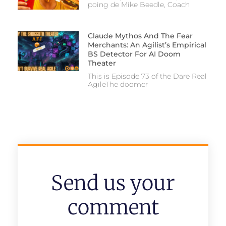
poing de Mike Beedle, Coach
Claude Mythos And The Fear
Merchants: An Agilist’s Empirical
BS Detector For AI Doom
Theater
This is Episode 73 of the Dare Real
AgileThe doomer
Send us your
comment