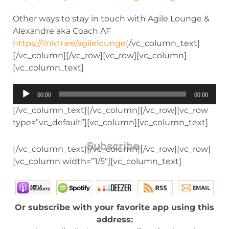
Other ways to stay in touch with Agile Lounge &
Alexandre aka Coach AF
https://linktr.ee/agilelounge
[/vc_column_text]
[/vc_column][/vc_row][vc_row][vc_column]
[vc_column_text]
Audio
00:00
00:00
Player
[/vc_column_text][/vc_column][/vc_row][vc_row
type=”vc_default”][vc_column][vc_column_text]
Subscribe:
[/vc_column_text][/vc_column][/vc_row][vc_row]
[vc_column width=”1/5″][vc_column_text]
Or subscribe with your favorite app using this
address: