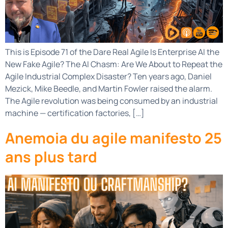
This is Episode 71 of the Dare Real Agile Is Enterprise AI the
New Fake Agile? The AI Chasm: Are We About to Repeat the
Agile Industrial Complex Disaster? Ten years ago, Daniel
Mezick, Mike Beedle, and Martin Fowler raised the alarm.
The Agile revolution was being consumed by an industrial
machine — certification factories, […]
Anemoia du agile manifesto 25
ans plus tard