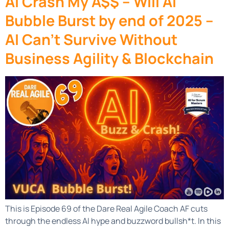
AI Crash My A$$ – Will AI
Bubble Burst by end of 2025 –
AI Can’t Survive Without
Business Agility & Blockchain
This is Episode 69 of the Dare Real Agile Coach AF cuts
through the endless AI hype and buzzword bullsh*t. In this