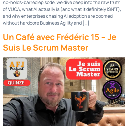
no-holds-barred episode, we dive deep into the raw truth
of VUCA, what AI actually is (and what it definitely ISN’T),
and why enterprises chasing AI adoption are doomed
without hardcore Business Agility and […]
Un Café avec Frédéric 15 – Je
Suis Le Scrum Master