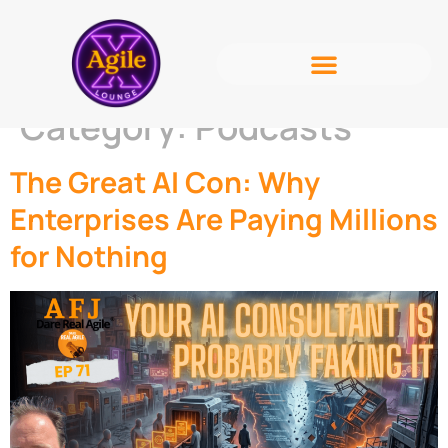
Category:
Podcasts
The Great AI Con: Why
Enterprises Are Paying Millions
for Nothing